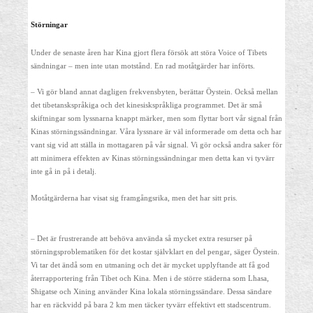
Störningar
Under de senaste åren har Kina gjort flera försök att störa Voice of Tibets
sändningar – men inte utan motstånd. En rad motåtgärder har införts.
– Vi gör bland annat dagligen frekvensbyten, berättar Öystein. Också mellan
det tibetanskspråkiga och det kinesiskspråkliga programmet. Det är små
skiftningar som lyssnarna knappt märker, men som flyttar bort vår signal från
Kinas störningssändningar. Våra lyssnare är väl informerade om detta och har
vant sig vid att ställa in mottagaren på vår signal. Vi gör också andra saker för
att minimera effekten av Kinas störningssändningar men detta kan vi tyvärr
inte gå in på i detalj.
Motåtgärderna har visat sig framgångsrika, men det har sitt pris.
– Det är frustrerande att behöva använda så mycket extra resurser på
störningsproblematiken för det kostar självklart en del pengar, säger Öystein.
Vi tar det ändå som en utmaning och det är mycket upplyftande att få god
återrapportering från Tibet och Kina. Men i de större städerna som Lhasa,
Shigatse och Xining använder Kina lokala störningssändare. Dessa sändare
har en räckvidd på bara 2 km men täcker tyvärr effektivt ett stadscentrum.