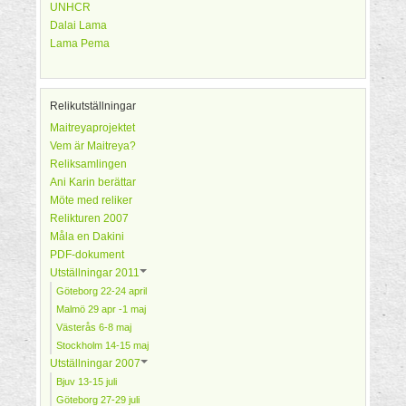
UNHCR
Dalai Lama
Lama Pema
Relikutställningar
Maitreyaprojektet
Vem är Maitreya?
Reliksamlingen
Ani Karin berättar
Möte med reliker
Relikturen 2007
Måla en Dakini
PDF-dokument
Utställningar 2011
Göteborg 22-24 april
Malmö 29 apr -1 maj
Västerås 6-8 maj
Stockholm 14-15 maj
Utställningar 2007
Bjuv 13-15 juli
Göteborg 27-29 juli