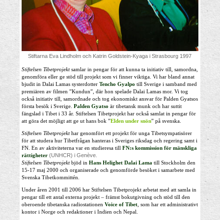
Stiftarna Eva Lindholm och Katrin Goldstein-Kyaga i Strasbourg 1997
Stiftelsen Tibetprojekt
samlar in pengar för att kunna ta initiativ till, samordna,
genomföra eller ge stöd till projekt som vi finner viktiga. Vi har bland annat
bjudit in Dalai Lamas systerdotter
Tencho Gyalpo
till Sverige i samband med
premiären av filmen ”Kundun”, där hon spelade Dalai Lamas mor. Vi tog
också initiativ till, samordnade och tog ekonomiskt ansvar för Palden Gyatsos
första besök i Sverige.
Palden Gyatso
är tibetansk munk och har suttit
fängslad i Tibet i 33 år. Stiftelsen Tibetprojekt har också samlat in pengar för
att göra det möjligt att ge ut hans bok ”
Elden under snön
” på svenska.
Stiftelsen Tibetprojekt
har genomfört ett projekt för unga Tibetsympatisörer
för att studera hur Tibetfrågan hanteras i Sveriges riksdag och regering samt i
FN. En av aktiviteterna var en studieresa till
FN
:
s kommission för mänskliga
(UNHCR) i Genève.
rättigheter
Stiftelsen Tibetprojekt
bjöd in
Hans Helighet Dalai Lama
till Stockholm den
15-17 maj 2000 och organiserade och genomförde besöket i samarbete med
Svenska Tibetkommittén.
Under åren 2001 till 2006 har Stiftelsen Tibetprojekt arbetat med att samla in
pengar till ett antal externa projekt – främst bokutgivning och stöd till den
oberoende tibetanska radiostationen
Voice of Tibet
, som har ett administrativt
kontor i Norge och redaktioner i Indien och Nepal.