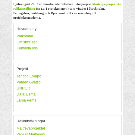
I juli-august 2007 administrerade Stiftelsen Tibetprojekt
Maitreyaprojektets
relikutställning
(se t.v. i projektmenyn) som visades i Stockholm,
Fellingsbro, Göteborg och Bjuv samt höll i en insamling till
projektkostnaderna.
Huvudmeny
Välkomna
Om stiftelsen
Kontakta oss
Projekt
Tencho Gyalpo
Palden Gyatso
UNHCR
Dalai Lama
Lama Pema
Relikutställningar
Maitreyaprojektet
Vem är Maitreya?